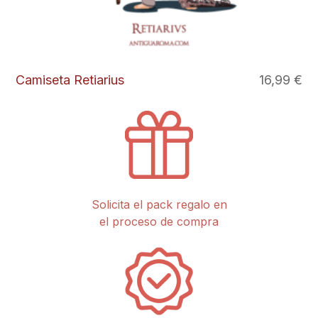
Camiseta Retiarius
16,99
€
Este
producto
tiene
múltiples
variantes.
Las
opciones
se
pueden
Solicita el pack regalo en
elegir
el proceso de compra
en
la
página
de
producto