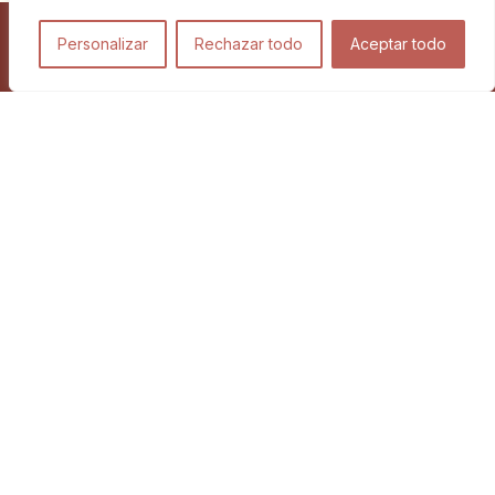
Personalizar
Rechazar todo
Aceptar todo
Viajes
Blog
Proyectos relacionados
©2026
Aviso legal