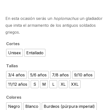
En esta ocasión serás un
hoplomachus
un gladiador
que imita el armamento de los antiguos soldados
griegos.
Cortes
Unisex
Entallado
Tallas
3/4 años
5/6 años
7/8 años
9/10 años
11/12 años
S
M
L
XL
XXL
Colores
Negro
Blanco
Burdeos (púrpura imperial)