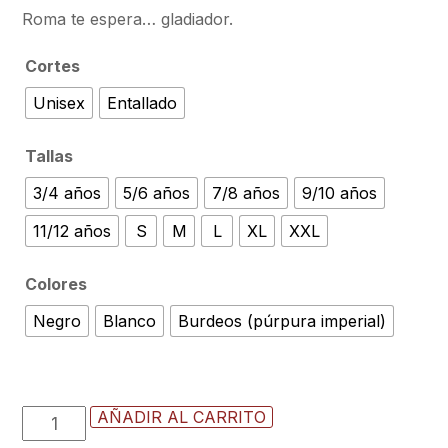
Roma te espera… gladiador.
Cortes
Unisex
Entallado
Tallas
3/4 años
5/6 años
7/8 años
9/10 años
11/12 años
S
M
L
XL
XXL
Colores
Negro
Blanco
Burdeos (púrpura imperial)
Camiseta
AÑADIR AL CARRITO
Retiarius