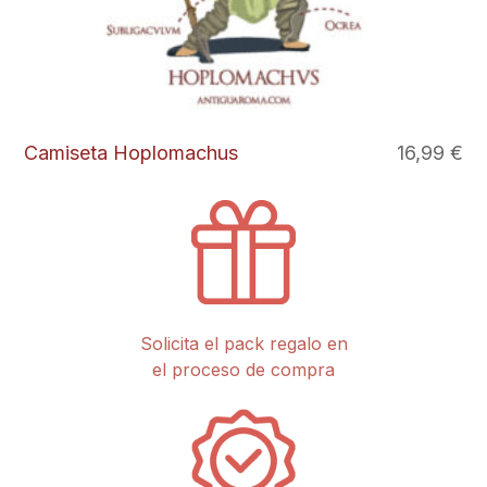
Camiseta Hoplomachus
16,99
€
Este
producto
tiene
múltiples
variantes.
Las
opciones
se
pueden
Solicita el pack regalo en
elegir
el proceso de compra
en
la
página
de
producto