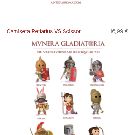
Camiseta Retiarius VS Scissor
16,99
€
Este
producto
tiene
múltiples
variantes.
Las
opciones
se
pueden
elegir
en
la
página
de
producto